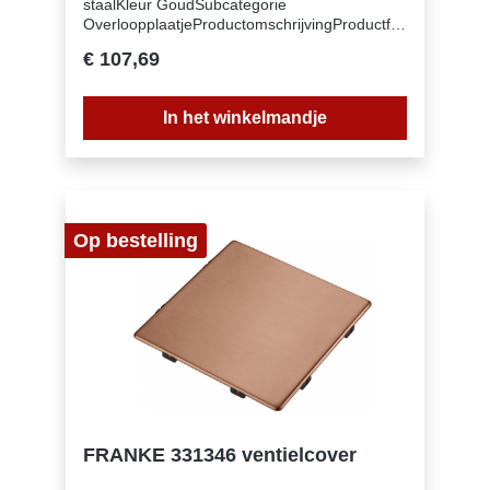
staalKleur GoudSubcategorie
OverloopplaatjeProductomschrijvingProductfa
milie Geen (112.0717.419)
€ 107,69
In het winkelmandje
Op bestelling
FRANKE 331346 ventielcover