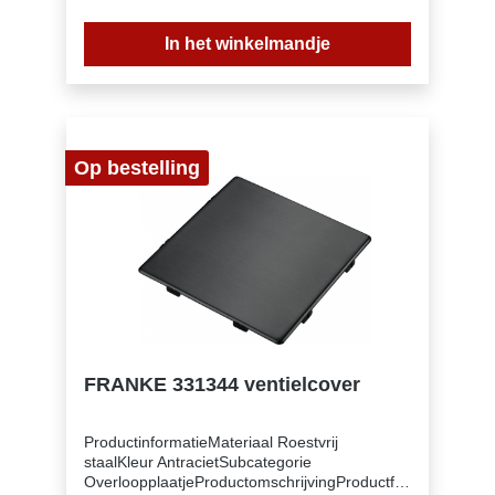
In het winkelmandje
Op bestelling
FRANKE 331344 ventielcover
ProductinformatieMateriaal Roestvrij
staalKleur AntracietSubcategorie
OverloopplaatjeProductomschrijvingProductfa