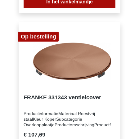
In het winkelmandje
Op bestelling
FRANKE 331343 ventielcover
ProductinformatieMateriaal Roestvrij
staalKleur KoperSubcategorie
OverloopplaatjeProductomschrijvingProductfa
milie Geen (112.0717.494)
€ 107,69