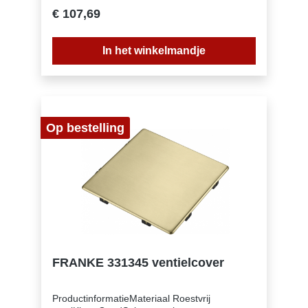
milie Geen (112.0717.462)
€ 107,69
In het winkelmandje
Op bestelling
FRANKE 331345 ventielcover
ProductinformatieMateriaal Roestvrij