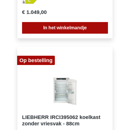
deursysteemVolume koelgedeelte: 102
lVolume vriesgedeelte: 16 lEnergieklasse:
€ 1.049,00
CEnergieverbruik per jaar: 94
kWhEnergieverbruik per 24 uur:
0,3Energiekosten per jaar: € 38,- Energie
In het winkelmandje
efficiëntie index: 64Geluidsniveau: 32
dB(A)Geluidsniveau klasse: BKlimaatklasse:
SN-TKoelmiddel: R600aSpanning: 220-240 V
~Frequentie: 50-60 HzAansluitwaarde: 1,2
AAantal temperatuurzones: 2Apart regelbare
koelcircuits: 1Aantal compressoren: 1
Op bestelling
LIEBHERR IRCI395062 koelkast
zonder vriesvak - 88cm