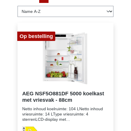
Op bestelling
AEG NSF5O881DF 5000 koelkast
met vriesvak - 88cm
Netto inhoud koelruimte: 104 LNetto inhoud
vriesruimte: 14 LType vriesruimte: 4
sterrenLCD-display met
TouchControlGeluidsniveau: slechts 35
dBAutomatische ontdooiing van de