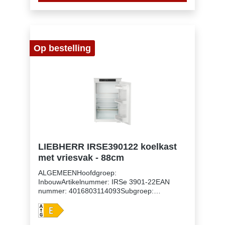
SN-TKoelmiddel: R600aSpanning: 220-240 V
~Frequentie: 50 HzAansluitwaarde: 1,2
AAantal temperatuurzones: 1Apart regelbare
koelcircuits: 1Aantal compressoren: 1
Op bestelling
LIEBHERR IRSE390122 koelkast
met vriesvak - 88cm
ALGEMEENHoofdgroep:
InbouwArtikelnummer: IRSe 3901-22EAN
nummer: 4016803114093Subgroep:
KoelkastenUitvoering: PureNismaat: 88
cmDeurmontage systeem: sleepdeurVolume
koelgedeelte: 102 lVolume vriesgedeelte: 16