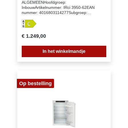
ALGEMEENHoofdgroep:
InbouwArtikelnummer: IRci 3950-62EAN
nummer: 4016803114277Subgroep:
KoelkastenUitvoering: PrimeNismaat: 88
cmDeurmontage systeem: deur-op-
deursysteemVolume koelgedeelte: 137
lEnergieklasse: CEnergieverbruik per jaar: 60
€ 1.249,00
kWhEnergieverbruik per 24 uur:
0,2Energiekosten per jaar: € 24,- Energie
efficiëntie index: 64Geluidsniveau: 27
In het winkelmandje
dB(A)Geluidsniveau klasse: AKlimaatklasse:
SN-TKoelmiddel: R600Spanning: 220-240 V
~Frequentie: 50-60 HzAansluitwaarde: 1,2
AAantal temperatuurzones: 1Apart regelbare
koelcircuits: 1Aantal compressoren: 1
Op bestelling