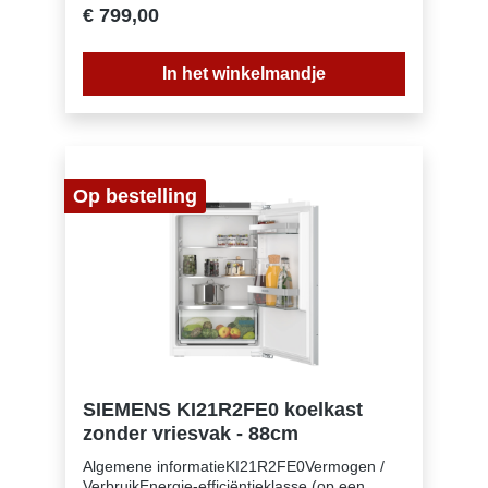
lEnergieklasse: EEnergieverbruik per jaar: 147
€ 799,00
kWhEnergieverbruik per 24 uur:
0,4Energiekosten per jaar: € 59,- Energie
efficiëntie index: 100Geluidsniveau: 35
In het winkelmandje
dB(A)Geluidsniveau klasse: BKlimaatklasse:
SN-STKoelmiddel: R600aSpanning: 220-240 V
~Frequentie: 50 HzAansluitwaarde: 1,2
AAantal temperatuurzones: 2Apart regelbare
koelcircuits: 1Aantal compressoren: 1
Op bestelling
SIEMENS KI21R2FE0 koelkast
zonder vriesvak - 88cm
Algemene informatieKI21R2FE0Vermogen /
VerbruikEnergie-efficiëntieklasse (op een