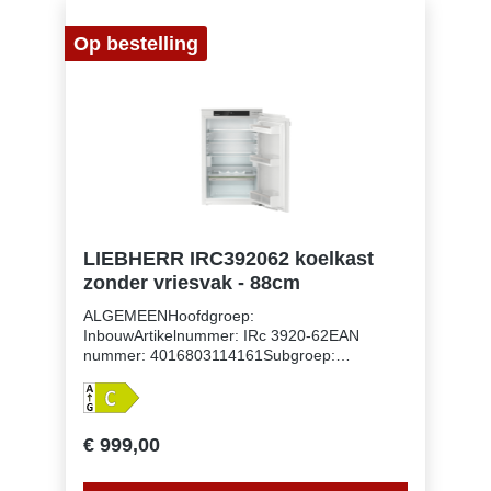
AAantal temperatuurzones: 2Apart regelbare
koelcircuits: 1Aantal compressoren: 1
Op bestelling
LIEBHERR IRC392062 koelkast
zonder vriesvak - 88cm
ALGEMEENHoofdgroep:
InbouwArtikelnummer: IRc 3920-62EAN
nummer: 4016803114161Subgroep:
KoelkastenUitvoering: PlusNismaat: 88
cmDeurmontage systeem: deur-op-
deursysteemVolume koelgedeelte: 137
lEnergieklasse: CEnergieverbruik per jaar: 60
€ 999,00
kWhEnergieverbruik per 24 uur:
0,2Energiekosten per jaar: € 24,- Energie