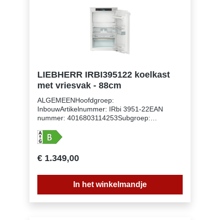
LIEBHERR IRBI395122 koelkast
met vriesvak - 88cm
ALGEMEENHoofdgroep:
InbouwArtikelnummer: IRbi 3951-22EAN
nummer: 4016803114253Subgroep:
KoelkastenUitvoering: PrimeNismaat: 88
cmDeurmontage systeem: deur-op-
deursysteemVolume koelgedeelte: 102
lVolume vriesgedeelte: 16 lEnergieklasse:
€ 1.349,00
BEnergieverbruik per jaar: 75
kWhEnergieverbruik per 24 uur:
0,2Energiekosten per jaar: € 30,- Energie
In het winkelmandje
efficiëntie index: 51Geluidsniveau: 31
dB(A)Geluidsniveau klasse: BKlimaatklasse:
SN-TKoelmiddel: R600aSpanning: 220-240 V
~Frequentie: 50-60 HzAansluitwaarde: 1,2