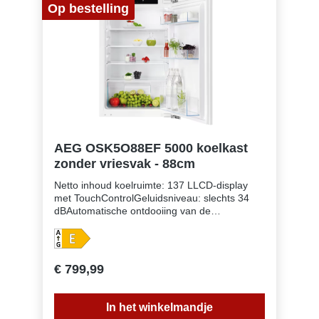
Op bestelling
AEG OSK5O88EF 5000 koelkast
zonder vriesvak - 88cm
Netto inhoud koelruimte: 137 LLCD-display
met TouchControlGeluidsniveau: slechts 34
dBAutomatische ontdooiing van de
koelruimteVakantie-functieVisueel en
akoestisch alarm bij open deurLED
interieurverlichtingCoolmatic-functie voor het
snel koelen van vers voedselDeurscharnieren:
€ 799,99
rechts &omkeerbaarDeur op deur
montageLeggers koelruimte: 3 , White
PlasticLaden koelruimte: 1 880 mm
In het winkelmandje
inbouwhoogteEierrekje: 2 rekjes voor 6