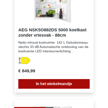
AEG NSK5O882DS 5000 koelkast
zonder vriesvak - 88cm
Netto inhoud koelruimte: 142 L Geluidsniveau:
slechts 33 dB Automatische ontdooiing van de
koelruimte LED interieurverlichting
Deurscharnieren: rechts & omkeerbaar
Schuiftechniek voor deur Leggers koelruimte:
3, Metallic Grey Plastic Laden koelruimte: 1
880 mm inbouwhoogte Eierrekje: 2 rekjes voor
€ 849,99
6 eieren Kleur: Wit Verlichting: LED Betaalbaar
met ecocheques bij de handelaars die dit
betaalmiddelaanvaarden.
In het winkelmandje