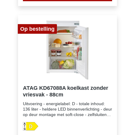
eierenKleur: witVerlichting: 1, LED, Side, With
rise-on effect
Op bestelling
ATAG KD67088A koelkast zonder
vriesvak - 88cm
Uitvoering - energielabel: D - totale inhoud:
136 liter - heldere LED binnenverlichting - deur
op deur montage met soft-close - zelfsluitend
binnen een hoek van 20°Koelgedeelte -
automatisch ontdooisysteem - 3 transparante,
verstelbare deurvakken met luxe afwerking,