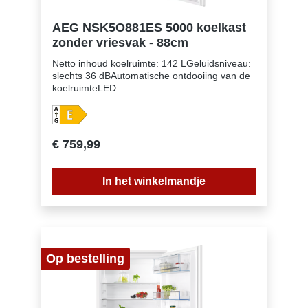
AEG NSK5O881ES 5000 koelkast
zonder vriesvak - 88cm
Netto inhoud koelruimte: 142 LGeluidsniveau:
slechts 36 dBAutomatische ontdooiing van de
koelruimteLED
interieurverlichtingDeurscharnieren: rechts
&omkeerbaarSchuiftechniek voor deurLeggers
koelruimte: 3 , Metallic GreyPlasticLaden
koelruimte: 1 880 mm inbouwhoogteEierrekje:
€ 759,99
2 rekjes voor 6 eierenKleur: witVerlichting: LED
In het winkelmandje
Op bestelling