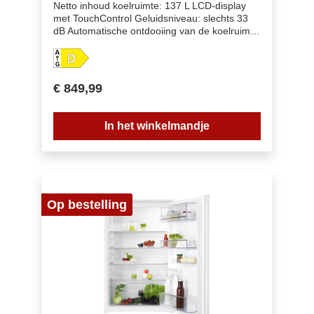
Netto inhoud koelruimte: 137 L LCD-display
met TouchControl Geluidsniveau: slechts 33
dB Automatische ontdooiing van de koelruimte
Vakantie-functie Visueel en akoestisch alarm
bij open deur LED interieurverlichting
Coolmatic-functie voor het snel koelen van
vers voedsel Deurscharnieren: rechts &
€ 849,99
omkeerbaar Deur op deur montage Leggers
koelruimte: 2 + 1 Flexi, Metallic Grey Plastic
Laden koelruimte: 1 880 mm inbouwhoogte
In het winkelmandje
Eierrekje: 2 rekjes voor 6 eieren Kleur: Wit
Verlichting: 1, LED, Side, With rise-on effect
Betaalbaar met ecocheques bij de handelaars
die dit betaalmiddelaanvaarden.
Op bestelling