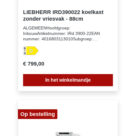
LIEBHERR IRD390022 koelkast
zonder vriesvak - 88cm
ALGEMEENHoofdgroep:
InbouwArtikelnummer: IRd 3900-22EAN
nummer: 4016803113010Subgroep:
KoelkastenUitvoering: PureNismaat: 88
cmDeurmontage systeem: deur-op-
deursysteemVolume koelgedeelte: 137
lEnergieklasse: DEnergieverbruik per jaar: 75
€ 799,00
kWhEnergieverbruik per 24 uur:
0,2Energiekosten per jaar: € 30,- Energie
efficiëntie index: 80Geluidsniveau: 28
In het winkelmandje
dB(A)Geluidsniveau klasse: AKlimaatklasse:
SN-TKoelmiddel: R600aSpanning: 220-240 V
~Frequentie: 50-60 HzAansluitwaarde: 1,2
AAantal temperatuurzones: 1Apart regelbare
koelcircuits: 1Aantal compressoren: 1
Op bestelling