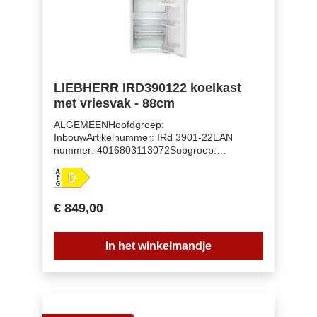
LIEBHERR IRD390122 koelkast
met vriesvak - 88cm
ALGEMEENHoofdgroep:
InbouwArtikelnummer: IRd 3901-22EAN
nummer: 4016803113072Subgroep:
KoelkastenUitvoering: PureNismaat: 88
cmDeurmontage systeem: deur-op-
deursysteemVolume koelgedeelte: 102
lVolume vriesgedeelte: 16 lEnergieklasse:
€ 849,00
DEnergieverbruik per jaar: 118
kWhEnergieverbruik per 24 uur:
0,3Energiekosten per jaar: € 47,- Energie
In het winkelmandje
efficiëntie index: 80Geluidsniveau: 35
dB(A)Geluidsniveau klasse: BKlimaatklasse:
SN-STKoelmiddel: R600aSpanning: 220-240 V
~Frequentie: 50-60 HzAansluitwaarde: 1,2
AAantal temperatuurzones: 2Apart regelbare
koelcircuits: 1Aantal compressoren: 1