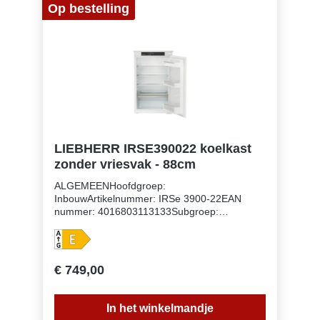
Op bestelling
LIEBHERR IRSE390022 koelkast
zonder vriesvak - 88cm
ALGEMEENHoofdgroep:
InbouwArtikelnummer: IRSe 3900-22EAN
nummer: 4016803113133Subgroep:
KoelkastenUitvoering: PureNismaat: 88
cmDeurmontage systeem: sleepdeurVolume
koelgedeelte: 137 lEnergieklasse:
EEnergieverbruik per jaar: 93
€ 749,00
kWhEnergieverbruik per 24 uur:
0,3Energiekosten per jaar: € 37,- Energie
efficiëntie index: 100Geluidsniveau: 35
In het winkelmandje
dB(A)Geluidsniveau klasse: BKlimaatklasse: