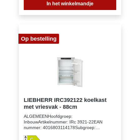
efficiëntie index: 64Geluidsniveau: 27
In het winkelmandje
dB(A)Geluidsniveau klasse: AKlimaatklasse:
SN-TKoelmiddel: R600Spanning: 220-240 V
~Frequentie: 50-60 HzAansluitwaarde: 1,2
AAantal temperatuurzones: 1Apart regelbare
koelcircuits: 1Aantal compressoren: 1
Op bestelling
LIEBHERR IRC392122 koelkast
met vriesvak - 88cm
ALGEMEENHoofdgroep:
InbouwArtikelnummer: IRc 3921-22EAN
nummer: 4016803114178Subgroep:
KoelkastenUitvoering: PlusNismaat: 88
cmDeurmontage systeem: deur-op-