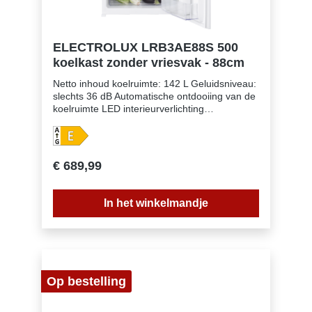
ELECTROLUX LRB3AE88S 500
koelkast zonder vriesvak - 88cm
Netto inhoud koelruimte: 142 L Geluidsniveau:
slechts 36 dB Automatische ontdooiing van de
koelruimte LED interieurverlichting
Deurscharnieren: rechts & omkeerbaar
Schuiftechniek voor deur Leggers koelruimte:
3, Foil on Plastic Laden koelruimte: 1 880 mm
inbouwhoogte Eierrekje: 1 rekje voor 6 eieren
€ 689,99
Kleur: wit Verlichting: LED
In het winkelmandje
Op bestelling