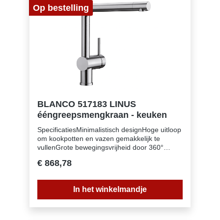
Op bestelling
roestvrij stalen spoeltafels∗ LGA Certificaat∗
DVGW Certificaat
BLANCO 517183 LINUS
ééngreepsmengkraan - keuken
SpecificatiesMinimalistisch designHoge uitloop
om kookpotten en vazen gemakkelijk te
vullenGrote bewegingsvrijheid door 360°
draaibare uitloopInbegrepen bij levering:∗
€ 868,78
Uitloop 360° draaibaar∗ Kraangat van Ø 35
mm vereist∗ Cartouche met keramische
schijven∗ Flexibele aansluitslangen van 450
In het winkelmandje
mm lang en met ⅜'' moer voor eenvoudige
montage∗ Gepatenteerde
straalbreker/sproeier voor verminderde
kalkaanslag∗ Stabilisatieplaat voor betere