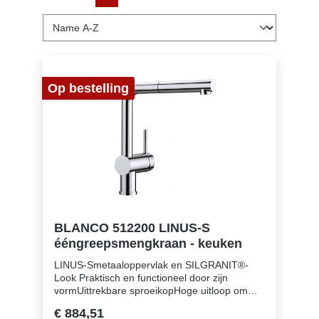
Op bestelling
BLANCO 512200 LINUS-S
ééngreepsmengkraan - keuken
LINUS-Smetaaloppervlak en SILGRANIT®-
Look Praktisch en functioneel door zijn
vormUittrekbare sproeikopHoge uitloop om
kookpotten en vazen gemakkelijk te
€ 884,51
vullenMinimalistisch designKleuruitvoering in