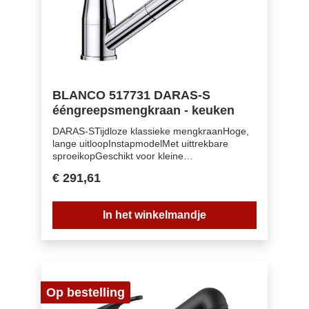
BLANCO 517731 DARAS-S
ééngreepsmengkraan - keuken
DARAS-STijdloze klassieke mengkraanHoge,
lange uitloopInstapmodelMet uittrekbare
sproeikopGeschikt voor kleine
spoeltafelsInbegrepen bij levering:Uitloop 90°
€ 291,61
draaibaarKraangat van Ø 35 mm
vereistCartouche met keramische
schijvenFlexibele aansluitslangen van 500 mm
In het winkelmandje
lang en met 3⁄8'' moer voor eenvoudige
montageMet kunststof omwikkelde
sproeislangMet terugslagklep en aldus
beveiligd tegen terugslag, in overeenkomst
met EN 1717 (Certificaat Belgaqua)LGA
Certificaat
Op bestelling