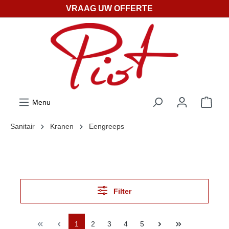
VRAAG UW OFFERTE
ToContentLink
Menu
Sanitair
Kranen
Eengreeps
Filter
1
2
3
4
5