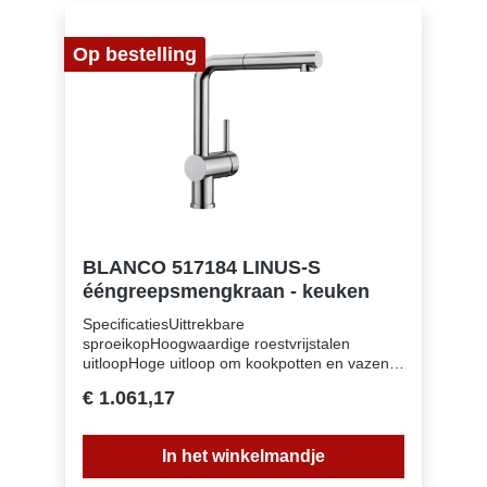
standvastigheid van de kraan op roestvrij
stalen spoeltafels∗ LGA Certificaat∗ DVGW
Op bestelling
Certificaat
BLANCO 517184 LINUS-S
ééngreepsmengkraan - keuken
SpecificatiesUittrekbare
sproeikopHoogwaardige roestvrijstalen
uitloopHoge uitloop om kookpotten en vazen
gemakkelijk te vullenKleuruitvoering in
€ 1.061,17
perfecte afstemming met spoeltafels en
spoelbakken in SILGRANITInbegrepen bij
levering:∗ Uitloop 140° draaibaar∗ Kraangat
In het winkelmandje
van Ø 35 mm vereist∗ Cartouche met
keramische schijven∗ Met metaal omwikkelde