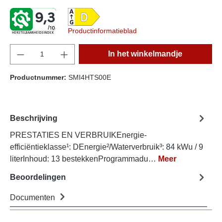
9,3
Productinformatieblad
HERSTELBAARHEIDSINDEX
component.product.quantitySelect.legend
In het winkelmandje
Productnummer:
SMI4HTS00E
Beschrijving
PRESTATIES EN VERBRUIKEnergie-
efficiëntieklasse¹: DEnergie²/Waterverbruik³: 84 kWu / 9
literInhoud: 13 bestekkenProgrammadu…
Meer
Beoordelingen
Documenten