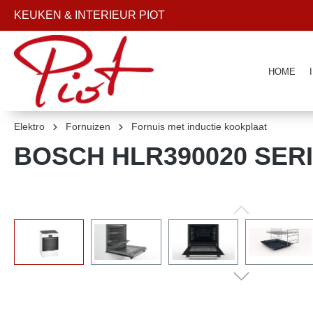
kipToSearch
KEUKEN & INTERIEUR PIOT
general.skipToNavigation
HOME
Elektro
Fornuizen
Fornuis met inductie kookplaat
BOSCH HLR390020 SERIE 
component.cms.imageGallery.skipImageGallery