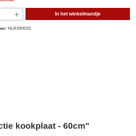
t.product.quantitySelect.legend
In het winkelmandje
mer:
HLR390020
tie kookplaat - 60cm"