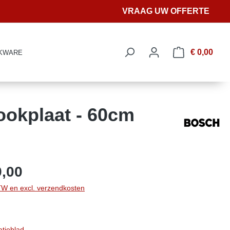
VRAAG UW OFFERTE
€ 0,00
KWARE
ookplaat - 60cm
9,00
BTW en excl. verzendkosten
atieblad