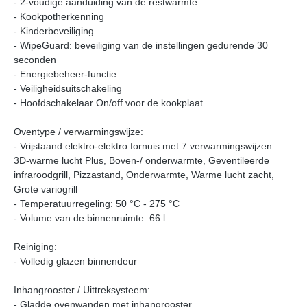
- 2-voudige aanduiding van de restwarmte
- Kookpotherkenning
- Kinderbeveiliging
- WipeGuard: beveiliging van de instellingen gedurende 30
seconden
- Energiebeheer-functie
- Veiligheidsuitschakeling
- Hoofdschakelaar On/off voor de kookplaat
Oventype / verwarmingswijze:
- Vrijstaand elektro-elektro fornuis met 7 verwarmingswijzen:
3D-warme lucht Plus, Boven-/ onderwarmte, Geventileerde
infraroodgrill, Pizzastand, Onderwarmte, Warme lucht zacht,
Grote variogrill
- Temperatuurregeling: 50 °C - 275 °C
- Volume van de binnenruimte: 66 l
Reiniging:
- Volledig glazen binnendeur
Inhangrooster / Uittreksysteem:
- Gladde ovenwanden met inhangrooster