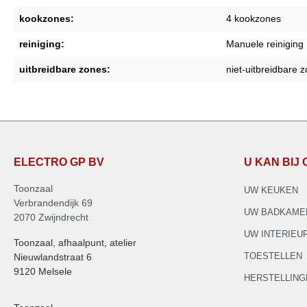
kookzones:
4 kookzones
reiniging:
Manuele reiniging
uitbreidbare zones:
niet-uitbreidbare 
ELECTRO GP BV
U KAN BIJ
Toonzaal
UW KEUKEN
Verbrandendijk 69
UW BADKAME
2070 Zwijndrecht
UW INTERIEU
Toonzaal, afhaalpunt, atelier
TOESTELLEN
Nieuwlandstraat 6
9120 Melsele
HERSTELLING