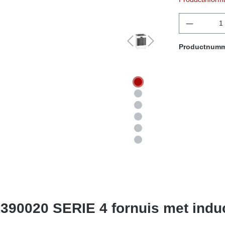
componen
Productnum
90020 SERIE 4 fornuis met induc