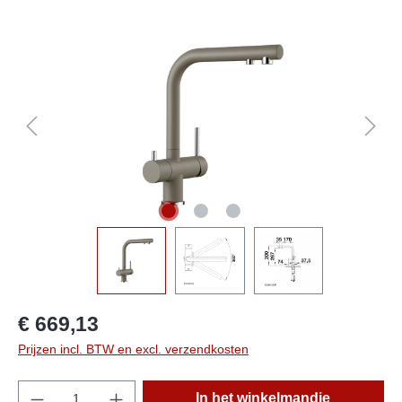
component.cms.imageGallery.skipImageGallery
€ 669,13
Prijzen incl. BTW en excl. verzendkosten
component.product.quantitySelect.legend
In het winkelmandje