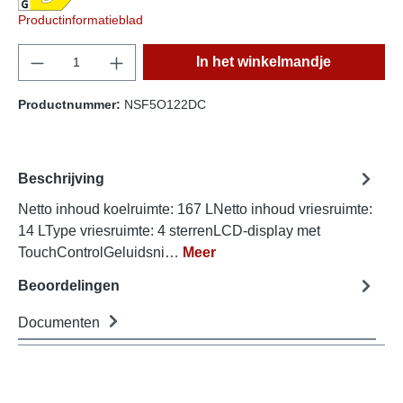
Productinformatieblad
component.product.quantitySelect.legend
In het winkelmandje
Productnummer:
NSF5O122DC
Beschrijving
Netto inhoud koelruimte: 167 LNetto inhoud vriesruimte:
14 LType vriesruimte: 4 sterrenLCD-display met
TouchControlGeluidsni…
Meer
Beoordelingen
Documenten